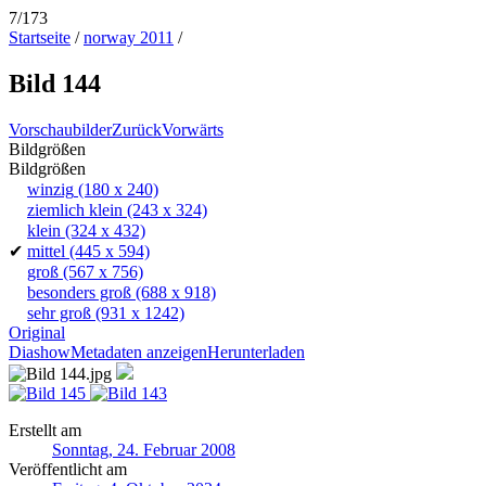
7/173
Startseite
/
norway 2011
/
Bild 144
Vorschaubilder
Zurück
Vorwärts
Bildgrößen
Bildgrößen
winzig
(180 x 240)
ziemlich klein
(243 x 324)
klein
(324 x 432)
✔
mittel
(445 x 594)
groß
(567 x 756)
besonders groß
(688 x 918)
sehr groß
(931 x 1242)
Original
Diashow
Metadaten anzeigen
Herunterladen
Erstellt am
Sonntag, 24. Februar 2008
Veröffentlicht am