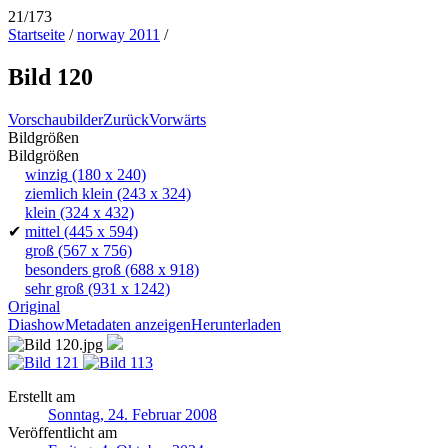
21/173
Startseite
/
norway 2011
/
Bild 120
Vorschaubilder
Zurück
Vorwärts
Bildgrößen
Bildgrößen
winzig
(180 x 240)
ziemlich klein
(243 x 324)
klein
(324 x 432)
✔
mittel
(445 x 594)
groß
(567 x 756)
besonders groß
(688 x 918)
sehr groß
(931 x 1242)
Original
Diashow
Metadaten anzeigen
Herunterladen
Erstellt am
Sonntag, 24. Februar 2008
Veröffentlicht am