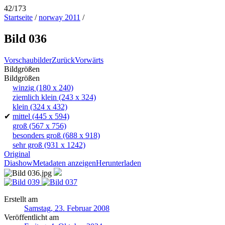
42/173
Startseite
/
norway 2011
/
Bild 036
Vorschaubilder
Zurück
Vorwärts
Bildgrößen
Bildgrößen
winzig
(180 x 240)
ziemlich klein
(243 x 324)
klein
(324 x 432)
✔
mittel
(445 x 594)
groß
(567 x 756)
besonders groß
(688 x 918)
sehr groß
(931 x 1242)
Original
Diashow
Metadaten anzeigen
Herunterladen
Erstellt am
Samstag, 23. Februar 2008
Veröffentlicht am