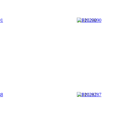
P1020290
P1020287