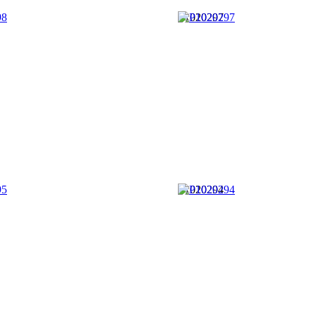
P1020297
P1020294