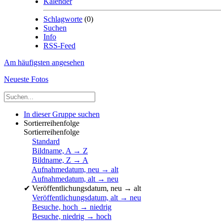
Kalender
Schlagworte
(0)
Suchen
Info
RSS-Feed
Am häufigsten angesehen
Neueste Fotos
In dieser Gruppe suchen
Sortierreihenfolge
Sortierreihenfolge
Standard
Bildname, A → Z
Bildname, Z → A
Aufnahmedatum, neu → alt
Aufnahmedatum, alt → neu
✔
Veröffentlichungsdatum, neu → alt
Veröffentlichungsdatum, alt → neu
Besuche, hoch → niedrig
Besuche, niedrig → hoch