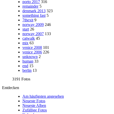
porto 2017
316
remainder
5
denmark 2013
323
something fast
5
7thexit
9
norway 2009
246
start
26
norway 2007
133
catwalk
45
mix
63
venice 2008
101
venice 2006
226
unknown
2
human
33
end
15
berlin
13
3191 Fotos
Entdecken
Am häufigsten angesehen
Neueste Fotos
Neueste Alben
Zufällige Fotos