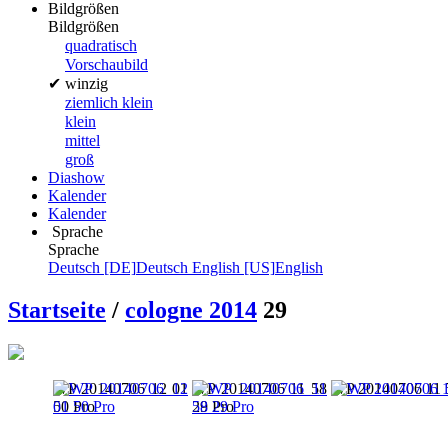
Bildgrößen
Bildgrößen
quadratisch
Vorschaubild
✔
winzig
ziemlich klein
klein
mittel
groß
Diashow
Kalender
Kalender
Sprache
Sprache
Deutsch [DE]
Deutsch
English [US]
English
Startseite
/
cologne 2014
29
WP 20140706 12 01
WP 20140706 11 58
WP 20140706 11 
50 Pro
29 Pro